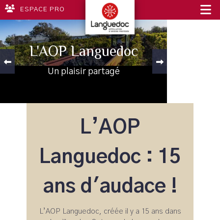
ESPACE PRO
Toutes les
Explorer les terroirs
La Maison des Vins
L'AOP Languedoc
appellations du
du Languedoc
du Languedoc
Languedoc
Un plaisir partagé
Rencontrer...Partager...Savourer
La vitrine des AOP du Languedoc
De Nimes à Perpignan
L’AOP
Languedoc : 15
ans d'audace !
L’AOP Languedoc, créée il y a 15 ans dans