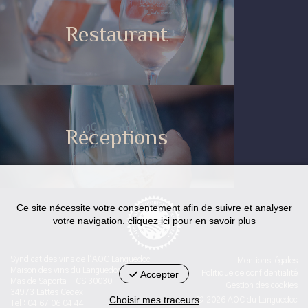
Restaurant
Réceptions
Ce site nécessite votre consentement afin de suivre et analyser
votre navigation.
cliquez ici pour en savoir plus
Syndicat des vins de l'AOC Languedoc
Mentions légales
Maison des vins du Languedoc
Accepter
Politique de confidentialité
Mas de Saporta - CS 30030
Gestion des cookies
34973 Lattes Cedex
Choisir mes traceurs
© 2026 AOC du Languedoc
Tel : 04 67 06 04 44