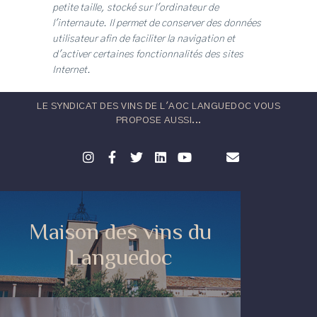
petite taille, stocké sur l'ordinateur de
l'internaute. Il permet de conserver des données
utilisateur afin de faciliter la navigation et
d'activer certaines fonctionnalités des sites
Internet.
LE SYNDICAT DES VINS DE L'AOC LANGUEDOC VOUS
PROPOSE AUSSI...
Maison des vins du
Languedoc