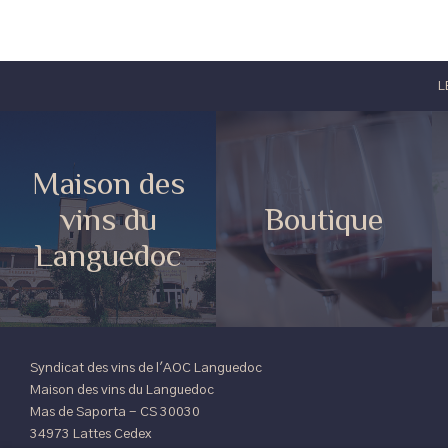
L
Maison des
vins du
Boutique
Languedoc
Syndicat des vins de l'AOC Languedoc
Maison des vins du Languedoc
Mas de Saporta - CS 30030
34973 Lattes Cedex