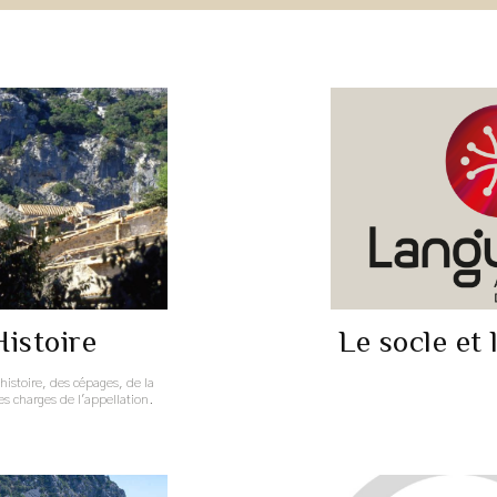
Histoire
Le socle et 
histoire, des cépages, de la
es charges de l'appellation.