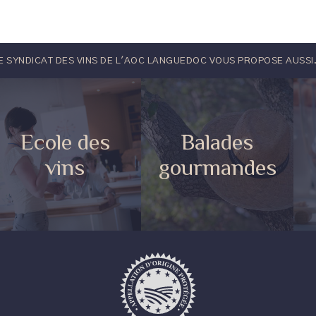
es du vignoble de Berlou
emagne Créée en 1965 par
cave a une capacité de 30
AINE
elmaure
 notre coopé est novatrice
ée par son amour de la
 qualité. Elle bouge avec
AINE