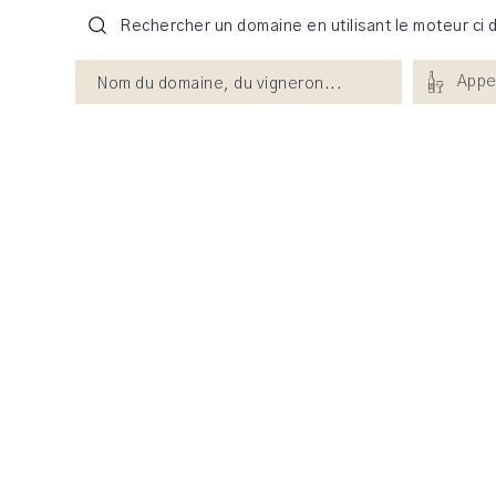
Rechercher un domaine en utilisant le moteur ci 
Appe
Abbaye de V
ROLAND D'ALLAINES
Le vignoble de l’A
1139. Aujourd’hui l
hectares conduits e
avec des...
DÉCOUVRIR LE DOM