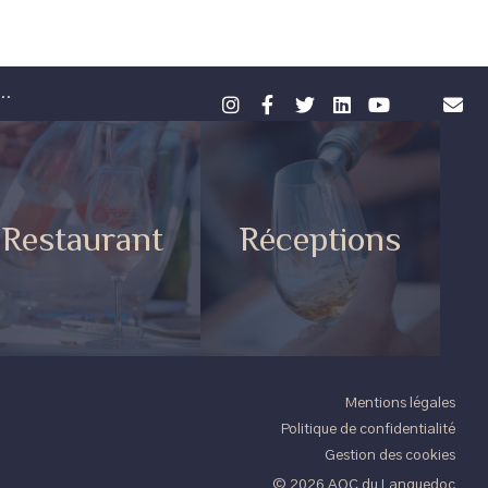
BERNARD PALISSÉ (DIRECTEUR) / FRANÇOIS BOUDOU
(PRÉSIDENT)
Nous sommes une cave coopérative
artisanale, qui s'inscrit dans une démarque de
développement durable depuis 15 ans,
aujourd’hui reconnue par le...
DÉCOUVRIR LE DOMAINE
Cave de Gruissan
La Cave de Gruissan est née des vendanges
de 1947. Bâtie face à l'étang qui s'étale aux
pieds de la célèbre Tour Barberousse, elle est
située au...
DÉCOUVRIR LE DOMAINE