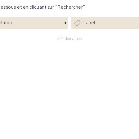
dessous et en cliquant sur "Rechercher"
llation
Label
321 domaines
almagne
bbaye de Valmagne date de
e vignoble représente 35
n agriculture biologique,
AINE