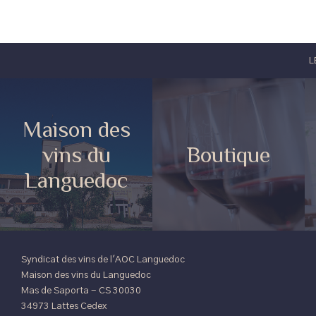
CAVE COOPÉRATIVE
Les premières trac
remontent à Charl
Georges Dardé, la 
000 hl en...
DÉCOUVRIR LE DOM
Cave de Cast
Depuis sa création
& audacieuse, guid
perfection et de la
son temps mais...
DÉCOUVRIR LE DOM