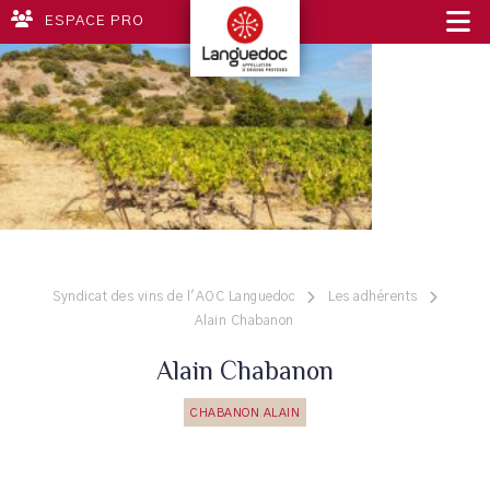
ESPACE PRO
Syndicat des vins de l'AOC Languedoc
Les adhérents
Alain Chabanon
Alain Chabanon
CHABANON ALAIN