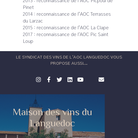
2013 : reconnaissance de l’AOC Picpoul de
Pinet
2014 : reconnaissance de l’AOC Terrasses
du Larzac
2015 : reconnaissance de l’AOC La Clape
2017 : reconnaissance de l'AOC Pic Saint
Loup
LE SYNDICAT DES VINS DE L'AOC LANGUEDOC VOUS
PROPOSE AUSSI...
Maison des vins du
Languedoc