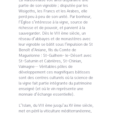
La Narbonnaise voit ainsi disparaître une
partie de son vignoble ; disputée par les
Wisigoths, les Francs et les Arabes, elle
perd peu à peu de son unité. Par bonheur,
l’Église s’intéresse à la vigne, source de
richesse et de pouvoir, et parvient à la
sauvegarder. Dès le VIII ème siècle, un
réseau d’abbayes et de monastères avec
leur vignoble se bâtit sous l’impulsion de St
Benoît d’Aniane, fils du Comte de
Maguelonne : St-Guilhem- le-Désert avec
St-Saturnin et Cabrières, St-Chinian,
Valmagne… Véritables pôles de
développement ces magnifiques bâtisses
sont des centres culturels où la science de
la vigne fait partie intégrante du patrimoine
enseigné (et où le vin représente une
monnaie d’échange essentielle).
L’Islam, du VIII ème jusqu’au XV ème siècle,
met en péril la viticulture méditerranéenne,