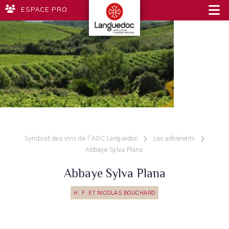
ESPACE PRO
Syndicat des vins de l'AOC Languedoc
Les adhérents
Abbaye Sylva Plana
Abbaye Sylva Plana
H. F. ET NICOLAS BOUCHARD