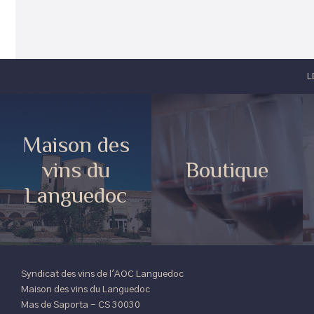
L
Maison des
vins du
Boutique
Languedoc
Syndicat des vins de l'AOC Languedoc
Maison des vins du Languedoc
Mas de Saporta - CS 30030