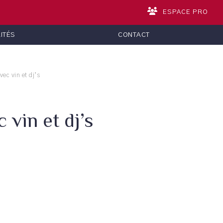
ESPACE PRO
ITÉS
CONTACT
vec vin et dj’s
 vin et dj’s