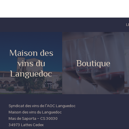
L
Maison des
vins du
Boutique
Languedoc
Syndicat des vins de l'AOC Languedoc
Maison des vins du Languedoc
Mas de Saporta - CS 30030
34973 Lattes Cedex