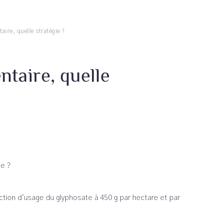
ire, quelle stratégie ?
taire, quelle
ue ?
ction d'usage du glyphosate à 450 g par hectare et par