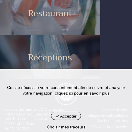
Restaurant
Réceptions
Ce site nécessite votre consentement afin de suivre et analyser
votre navigation.
cliquez ici pour en savoir plus
Syndicat des vins de l'AOC Languedoc
Mentions légales
Maison des vins du Languedoc
Accepter
Politique de confidentialité
Mas de Saporta - CS 30030
Gestion des cookies
34973 Lattes Cedex
Choisir mes traceurs
© 2026 AOC du Languedoc
Tel : 04 67 06 04 44