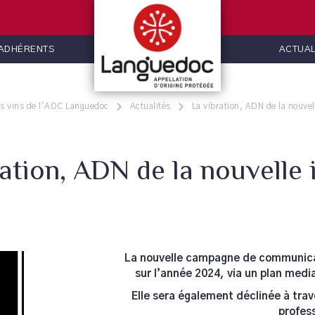
 ADHÉRENTS
ACTUAL
es vins de l'AOC Languedoc
Actualités
La vibration, ADN de la nouvel
ation, ADN de la nouvelle 
La nouvelle campagne de communicat
sur l’année 2024, via un plan media
Elle sera également déclinée à tra
profess