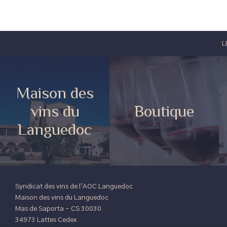
L
Maison des
vins du
Boutique
Languedoc
Syndicat des vins de l'AOC Languedoc
Maison des vins du Languedoc
Mas de Saporta - CS 30030
34973 Lattes Cedex