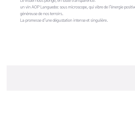
Le visuel nous plonge, en toute transparence:
un vin AOP Languedoc sous microscope, qui vibre de l’énergie positiv
généreuse de nos terroirs.
La promesse d’une dégustation intense et singulière.