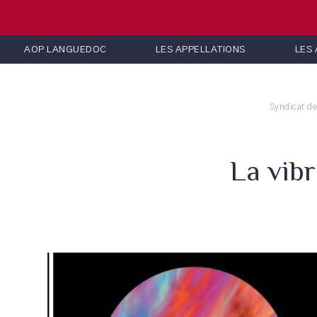
AOP LANGUEDOC
LES APPELLATIONS
LES
Syndicat d
La vibr