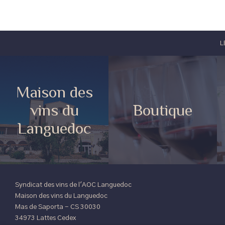
L
Maison des
vins du
Boutique
Languedoc
Syndicat des vins de l'AOC Languedoc
Maison des vins du Languedoc
Mas de Saporta - CS 30030
34973 Lattes Cedex