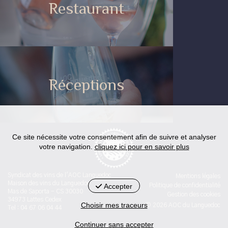
Restaurant
Réceptions
Ce site nécessite votre consentement afin de suivre et analyser
votre navigation.
cliquez ici pour en savoir plus
Syndicat des vins de l'AOC Languedoc
Mentions légales
Maison des vins du Languedoc
Accepter
Politique de confidentialité
Mas de Saporta - CS 30030
Gestion des cookies
34973 Lattes Cedex
Choisir mes traceurs
© 2026 AOC du Languedoc
Tel : 04 67 06 04 44
Continuer sans accepter
< id="str-pied-mention">L'abus d’alcool est dangereux pour la