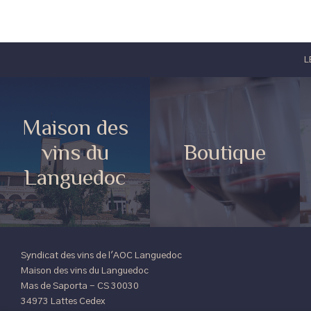
L
Maison des
vins du
Boutique
Languedoc
Syndicat des vins de l'AOC Languedoc
Maison des vins du Languedoc
Mas de Saporta - CS 30030
34973 Lattes Cedex