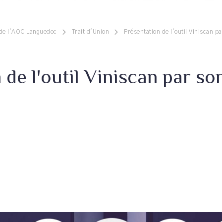
 de l'AOC Languedoc
Trait d'Union
Présentation de l'outil Viniscan p
 de l'outil Viniscan par s