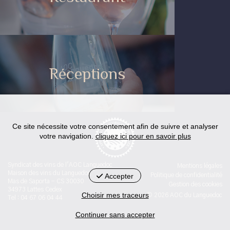
Réceptions
Ce site nécessite votre consentement afin de suivre et analyser
votre navigation.
cliquez ici pour en savoir plus
Syndicat des vins de l'AOC Languedoc
Mentions légales
Maison des vins du Languedoc
Accepter
Politique de confidentialité
Mas de Saporta - CS 30030
Gestion des cookies
34973 Lattes Cedex
Choisir mes traceurs
© 2026 AOC du Languedoc
Tel : 04 67 06 04 44
Continuer sans accepter
< id="str-pied-mention">L'abus d’alcool est dangereux pour la
santé. A consommer avec modération.