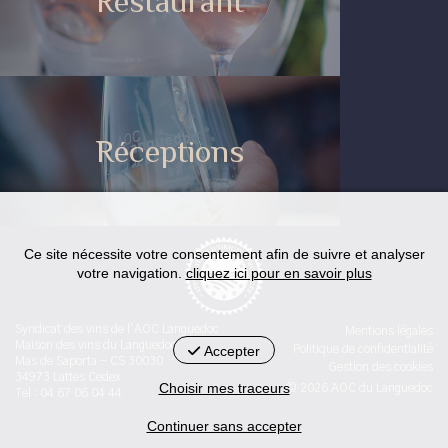
Restaurant
Réceptions
Ce site nécessite votre consentement afin de suivre et analyser
votre navigation.
cliquez ici pour en savoir plus
Syndicat des vins de l'AOC Languedoc
Mentions légales
Maison des vins du Languedoc
Accepter
Politique de confidentialité
Mas de Saporta - CS 30030
Gestion des cookies
34973 Lattes Cedex
Choisir mes traceurs
© 2026 AOC du Languedoc
Tel : 04 67 06 04 44
Continuer sans accepter
< id="str-pied-mention">L'abus d’alcool est dangereux pour la