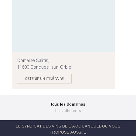
Domaine Salitis,
11600 Conques-sur-Orbiel
OBTENIR UN ITINÉRAIRE
tous les domaines
Les adhérents
LE SYNDICAT DES VINS DE L'AOC LANGUEDOC VOUS
PROPOSE AUSSI...