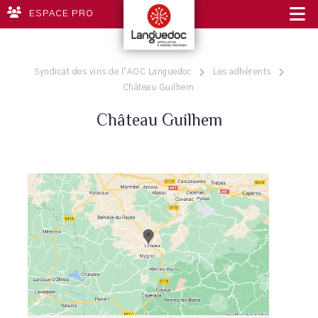
ESPACE PRO
Syndicat des vins de l'AOC Languedoc
Les adhérents
Château Guilhem
Château Guilhem