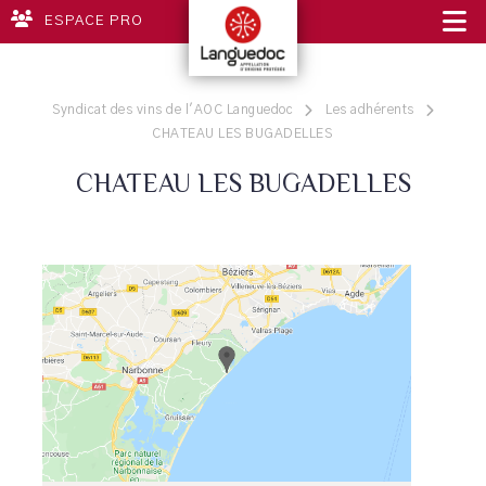
ESPACE PRO
Syndicat des vins de l'AOC Languedoc
Les adhérents
CHATEAU LES BUGADELLES
CHATEAU LES BUGADELLES