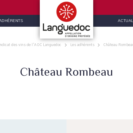
 ADHÉRENTS
ACTUAL
ndicat des vins de l'AOC Languedoc
Les adhérents
Château Rombea
Château Rombeau