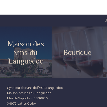
L
Maison des
vins du
Boutique
Languedoc
Syndicat des vins de l'AOC Languedoc
Maison des vins du Languedoc
Mas de Saporta - CS 30030
34973 Lattes Cedex