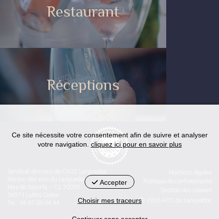
Restaurant
Réceptions
Ce site nécessite votre consentement afin de suivre et analyser
votre navigation.
cliquez ici pour en savoir plus
Syndicat des vins de l'AOC Languedoc
Mentions légales
Maison des vins du Languedoc
Accepter
Politique de confidentialité
Mas de Saporta - CS 30030
Gestion des cookies
34973 Lattes Cedex
Choisir mes traceurs
© 2026 AOC du Languedoc
Tel : 04 67 06 04 44
Continuer sans accepter