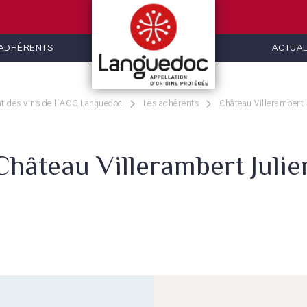
 ADHÉRENTS
ACTUAL
t des vins de l'AOC Languedoc
Les adhérents
Château Villerambert 
Château Villerambert Julie