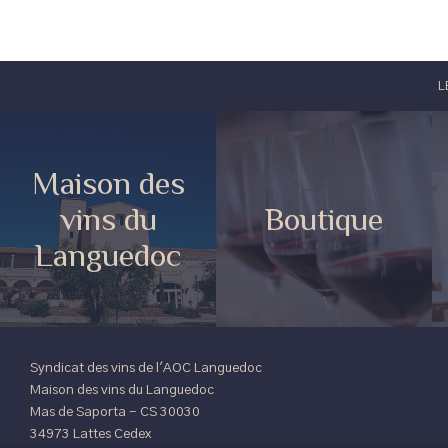
L
Maison des
vins du
Boutique
Languedoc
Syndicat des vins de l'AOC Languedoc
Maison des vins du Languedoc
Mas de Saporta - CS 30030
34973 Lattes Cedex