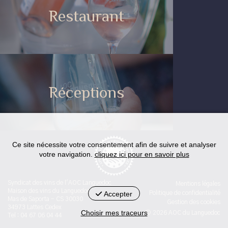
Restaurant
Réceptions
Ce site nécessite votre consentement afin de suivre et analyser
votre navigation.
cliquez ici pour en savoir plus
Syndicat des vins de l'AOC Languedoc
Mentions légales
Maison des vins du Languedoc
Accepter
Politique de confidentialité
Mas de Saporta - CS 30030
Gestion des cookies
34973 Lattes Cedex
Choisir mes traceurs
© 2026 AOC du Languedoc
Tel : 04 67 06 04 44