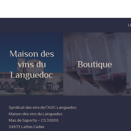
L
Maison des
vins du
Boutique
Languedoc
Syndicat des vins de l'AOC Languedoc
Maison des vins du Languedoc
Mas de Saporta - CS 30030
34973 Lattes Cedex