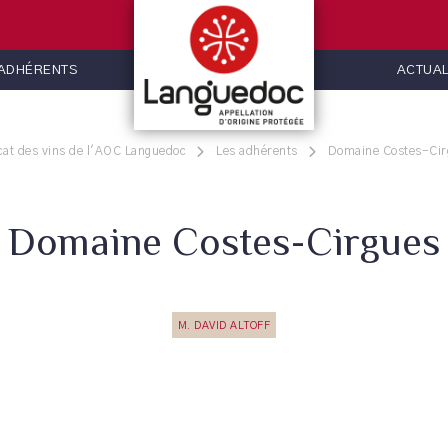
 ADHÉRENTS
ACTUAL
cat des vins de l'AOC Languedoc
Les adhérents
Domaine Costes-Cir
Domaine Costes-Cirgues
M. DAVID ALTOFF