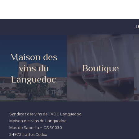
L
Maison des
vins du
Boutique
Languedoc
Syndicat des vins de l'AOC Languedoc
Maison des vins du Languedoc
Mas de Saporta - CS 30030
34973 Lattes Cedex