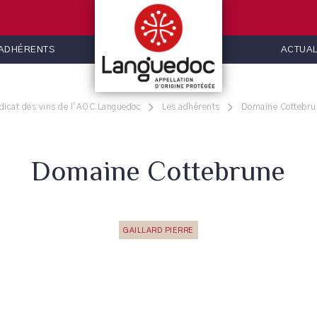
 ADHÉRENTS
ACTUAL
dicat des vins de l'AOC Languedoc
Les adhérents
Domaine Cottebru
Domaine Cottebrune
GAILLARD PIERRE