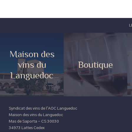
L
Maison des
vins du
Boutique
Languedoc
Syndicat des vins de l'AOC Languedoc
Maison des vins du Languedoc
Mas de Saporta - CS 30030
34973 Lattes Cedex