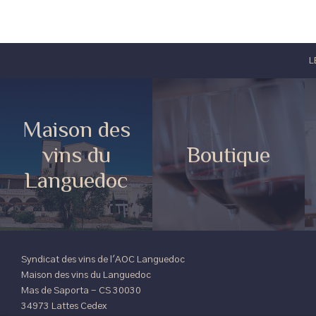
L
Maison des
vins du
Boutique
Languedoc
Syndicat des vins de l'AOC Languedoc
Maison des vins du Languedoc
Mas de Saporta - CS 30030
34973 Lattes Cedex