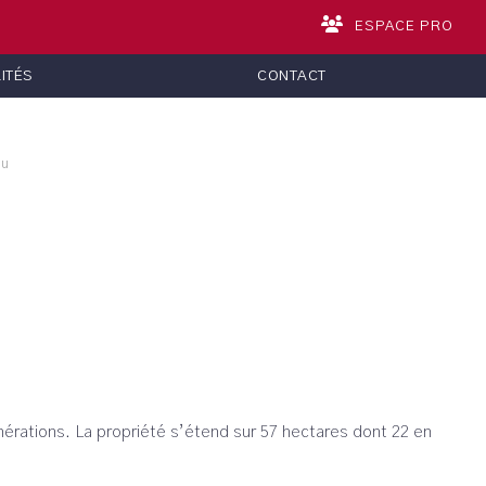
ESPACE PRO
ITÉS
CONTACT
au
générations. La propriété s’étend sur 57 hectares dont 22 en