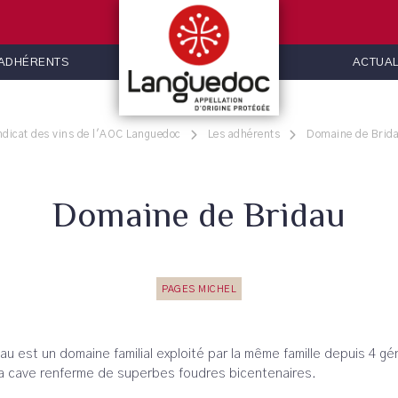
 ADHÉRENTS
ACTUAL
dicat des vins de l'AOC Languedoc
Les adhérents
Domaine de Brid
Domaine de Bridau
PAGES MICHEL
idau est un domaine familial exploité par la même famille depuis 4 
 La cave renferme de superbes foudres bicentenaires.