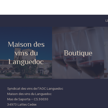
L
Maison des
vins du
Boutique
Languedoc
Syndicat des vins de l'AOC Languedoc
Maison des vins du Languedoc
Mas de Saporta - CS 30030
34973 Lattes Cedex