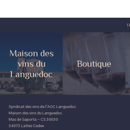
L
Maison des
vins du
Boutique
Languedoc
Syndicat des vins de l'AOC Languedoc
Maison des vins du Languedoc
Mas de Saporta - CS 30030
34973 Lattes Cedex