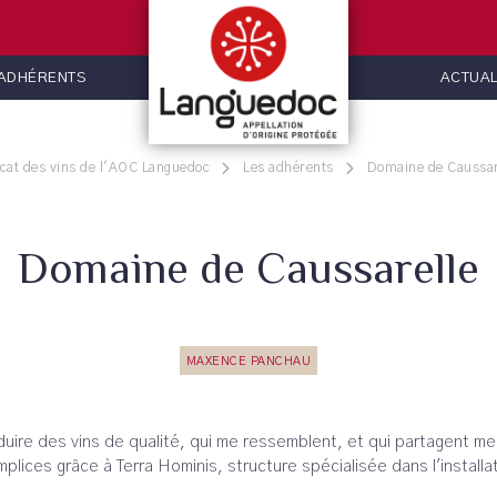
 ADHÉRENTS
ACTUAL
cat des vins de l'AOC Languedoc
Les adhérents
Domaine de Caussar
Domaine de Caussarelle
MAXENCE PANCHAU
duire des vins de qualité, qui me ressemblent, et qui partagent mes
plices grâce à Terra Hominis, structure spécialisée dans l'installati