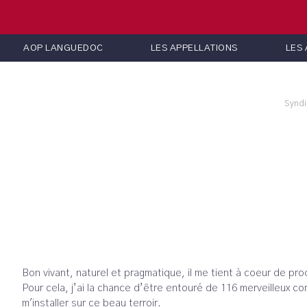
AOP LANGUEDOC
LES APPELLATIONS
LES
Syndi
Bon vivant, naturel et pragmatique, il me tient à coeur de pro
Pour cela, j’ai la chance d’être entouré de 116 merveilleux com
m'installer sur ce beau terroir.