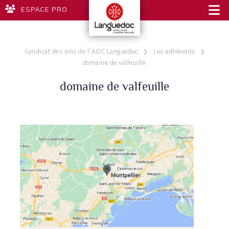
ESPACE PRO
Syndicat des vins de l'AOC Languedoc
Les adhérents
domaine de valfeuille
domaine de valfeuille