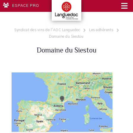
ESPACE PRO
Syndicat des vins de l'AOC Languedoc
Les adhérents
Domaine du Siestou
Domaine du Siestou