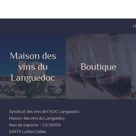
L
Maison des
vins du
Boutique
Languedoc
Syndicat des vins de l'AOC Languedoc
Maison des vins du Languedoc
Mas de Saporta - CS 30030
34973 Lattes Cedex