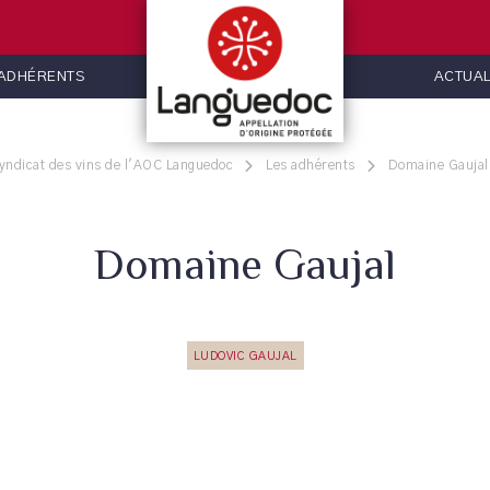
 ADHÉRENTS
ACTUAL
yndicat des vins de l'AOC Languedoc
Les adhérents
Domaine Gaujal
Domaine Gaujal
LUDOVIC GAUJAL