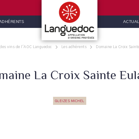
 ADHÉRENTS
ACTUAL
 des vins de l'AOC Languedoc
Les adhérents
Domaine La Croix Sainte
aine La Croix Sainte Eul
GLEIZES MICHEL