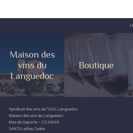
L
Maison des
vins du
Boutique
Languedoc
Syndicat des vins de l'AOC Languedoc
Maison des vins du Languedoc
Mas de Saporta - CS 30030
34973 Lattes Cedex