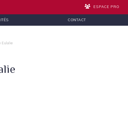
ESPACE PRO
ITÉS
CONTACT
 Eulalie
alie