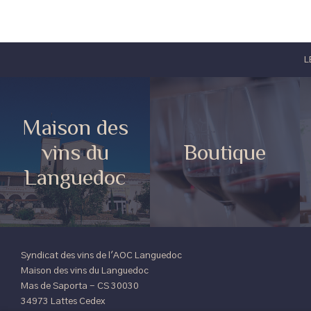
L
Maison des
vins du
Boutique
Languedoc
Syndicat des vins de l'AOC Languedoc
Maison des vins du Languedoc
Mas de Saporta - CS 30030
34973 Lattes Cedex