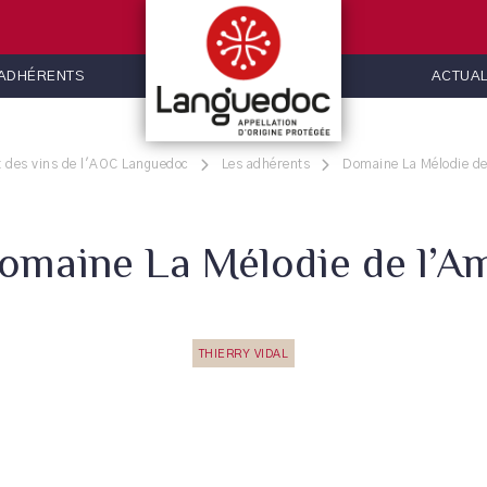
 ADHÉRENTS
ACTUAL
t des vins de l'AOC Languedoc
Les adhérents
Domaine La Mélodie d
omaine La Mélodie de l’A
THIERRY VIDAL