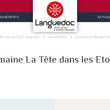
 ADHÉRENTS
ACTUAL
des vins de l'AOC Languedoc
Les adhérents
Domaine La Tête dans le
aine La Tête dans les Eto