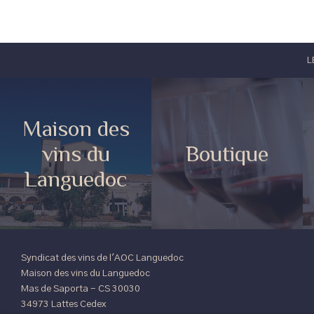
L
Maison des
vins du
Boutique
Languedoc
Syndicat des vins de l'AOC Languedoc
Maison des vins du Languedoc
Mas de Saporta - CS 30030
34973 Lattes Cedex