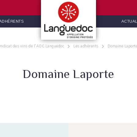
 ADHÉRENTS
ACTUAL
yndicat des vins de l'AOC Languedoc
Les adhérents
Domaine Laport
Domaine Laporte