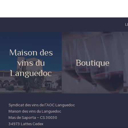
L
Maison des
vins du
Boutique
Languedoc
Syndicat des vins de l'AOC Languedoc
Maison des vins du Languedoc
Mas de Saporta - CS 30030
34973 Lattes Cedex