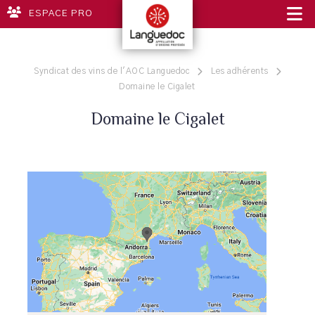
ESPACE PRO
Syndicat des vins de l'AOC Languedoc
Les adhérents
Domaine le Cigalet
Domaine le Cigalet