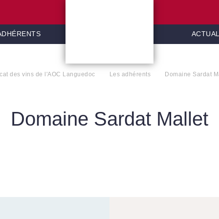
 ADHÉRENTS
ACTUAL
icat des vins de l'AOC Languedoc
Les adhérents
Domaine Sardat Mal
Domaine Sardat Mallet