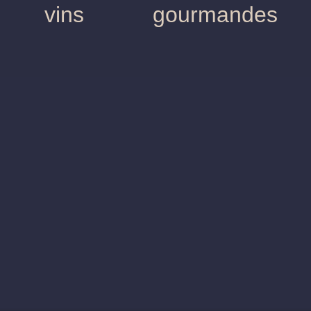
E SYNDICAT DES VINS DE L'AOC LANGUEDOC VOUS PROPOSE AUSSI.
Ecole des
Balades
vins
gourmandes