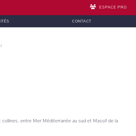
ESPACE PRO
ITÉS
CONTACT
at
t collines. entre Mer Méditerranée au sud et Massif de la