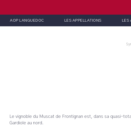
AOP LANGUEDOC
LES APPELLATIONS
LES
Sy
Le vignoble du Muscat de Frontignan est, dans sa quasi-total
Gardiole au nord.