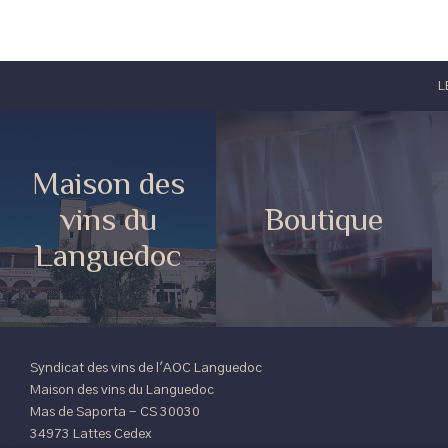
L
Maison des
vins du
Boutique
Languedoc
Syndicat des vins de l'AOC Languedoc
Maison des vins du Languedoc
Mas de Saporta - CS 30030
34973 Lattes Cedex