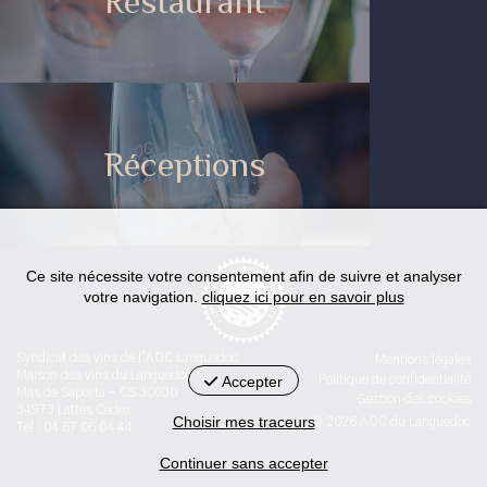
Restaurant
Réceptions
Ce site nécessite votre consentement afin de suivre et analyser
votre navigation.
cliquez ici pour en savoir plus
Syndicat des vins de l'AOC Languedoc
Mentions légales
Maison des vins du Languedoc
Accepter
Politique de confidentialité
Mas de Saporta - CS 30030
Gestion des cookies
34973 Lattes Cedex
Choisir mes traceurs
© 2026 AOC du Languedoc
Tel : 04 67 06 04 44
Continuer sans accepter
< id="str-pied-mention">L'abus d’alcool est dangereux pour la