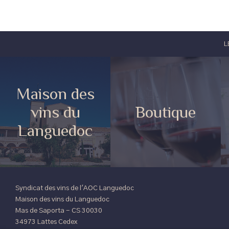
L
Maison des
vins du
Boutique
Languedoc
Syndicat des vins de l'AOC Languedoc
Maison des vins du Languedoc
Mas de Saporta - CS 30030
34973 Lattes Cedex