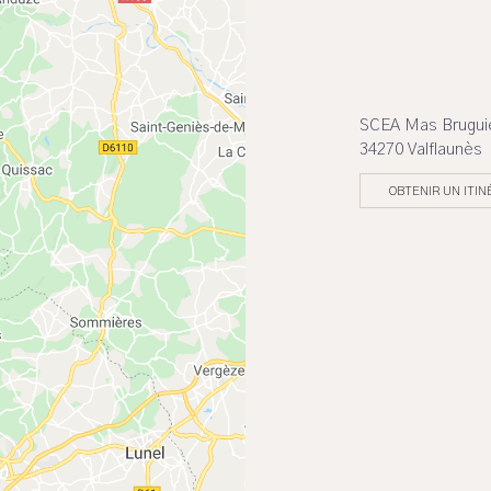
SCEA Mas Bruguiè
34270 Valflaunès
OBTENIR UN ITIN