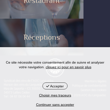
Restaurant
Réceptions
Ce site nécessite votre consentement afin de suivre et analyser
votre navigation.
cliquez ici pour en savoir plus
Syndicat des vins de l'AOC Languedoc
Mentions légales
Maison des vins du Languedoc
Accepter
Politique de confidentialité
Mas de Saporta - CS 30030
Gestion des cookies
34973 Lattes Cedex
Choisir mes traceurs
© 2026 AOC du Languedoc
Tel : 04 67 06 04 44
Continuer sans accepter
< id="str-pied-mention">L'abus d’alcool est dangereux pour la