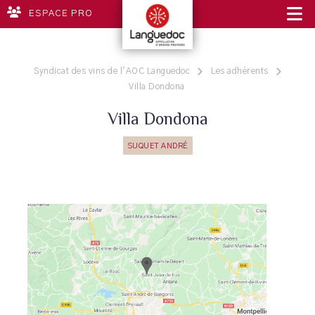
ESPACE PRO
Syndicat des vins de l'AOC Languedoc
Les adhérents
Villa Dondona
Villa Dondona
SUQUET ANDRÉ