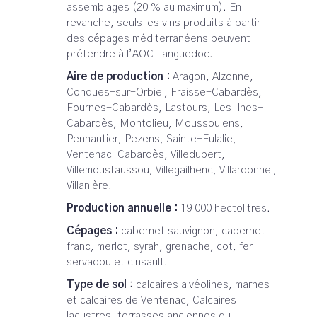
assemblages (20 % au maximum). En
revanche, seuls les vins produits à partir
des cépages méditerranéens peuvent
prétendre à l’AOC Languedoc.
Aire de production :
Aragon, Alzonne,
Conques-sur-Orbiel, Fraisse-Cabardès,
Fournes-Cabardès, Lastours, Les Ilhes-
Cabardès, Montolieu, Moussoulens,
Pennautier, Pezens, Sainte-Eulalie,
Ventenac-Cabardès, Villedubert,
Villemoustaussou, Villegailhenc, Villardonnel,
Villanière.
Production annuelle :
19 000 hectolitres.
Cépages :
cabernet sauvignon, cabernet
franc, merlot, syrah, grenache, cot, fer
servadou et cinsault.
Type de sol
: calcaires alvéolines, marnes
et calcaires de Ventenac, Calcaires
lacustres, terrasses anciennes du