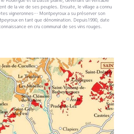
 le Rouergue et la basse plaine, devenant un véritable
nt de la vie de ses peuples. Ensuite, le village a connu
es fêtes vigneronnes… Montpeyroux a su préserver son
Montpeyroux en tant que dénomination. Depuis1990, date
connaissance en cru communal de ses vins rouges.