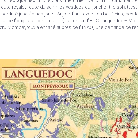
puis l’époque néolithique constitué un lien de communication entre
oute royale, route du sel… les vestiges qui jonchent le sol atteste
i a perduré jusqu’à nos jours. Aujourd’hui, avec son bar à vins, s
ional de l’origine et de la qualité) reconnaît l’AOC Languedoc – 
du cru Montpeyroux a engagé auprès de l’INAO, une demande de re