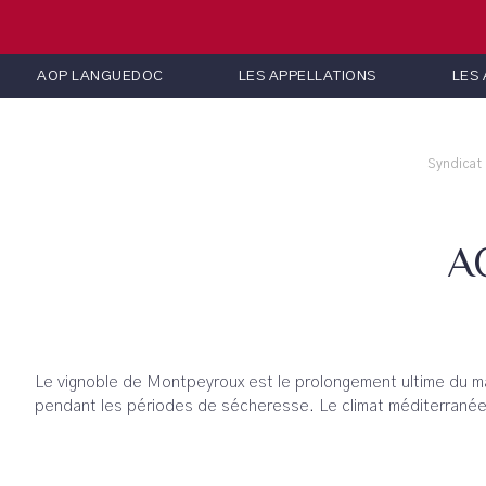
AOP LANGUEDOC
LES APPELLATIONS
LES
Syndicat
A
Le vignoble de Montpeyroux est le prolongement ultime du mass
pendant les périodes de sécheresse. Le climat méditerranéen 