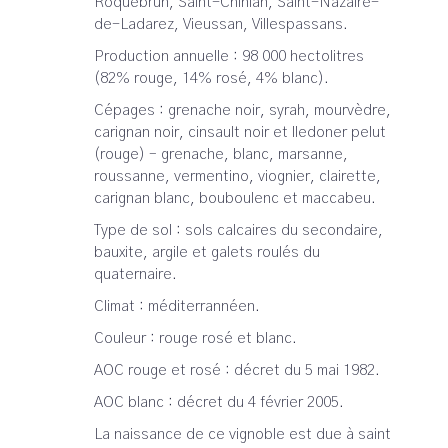
Roquebrun, Saint-Chinian, Saint-Nazaire-
de-Ladarez, Vieussan, Villespassans.
Production annuelle : 98 000 hectolitres
(82% rouge, 14% rosé, 4% blanc).
Cépages : grenache noir, syrah, mourvèdre,
carignan noir, cinsault noir et lledoner pelut
(rouge) – grenache, blanc, marsanne,
roussanne, vermentino, viognier, clairette,
carignan blanc, bouboulenc et maccabeu.
Type de sol : sols calcaires du secondaire,
bauxite, argile et galets roulés du
quaternaire.
Climat : méditerrannéen.
Couleur : rouge rosé et blanc.
AOC rouge et rosé : décret du 5 mai 1982.
AOC blanc : décret du 4 février 2005.
La naissance de ce vignoble est due à saint